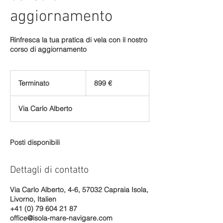
aggiornamento
Rinfresca la tua pratica di vela con il nostro
corso di aggiornamento
899
euro
Terminato
T
899 €
e
r
Via Carlo Alberto
m
i
n
a
Posti disponibili
t
o
Dettagli di contatto
Via Carlo Alberto, 4-6, 57032 Capraia Isola,
Livorno, Italien
+41 (0) 79 604 21 87
office@isola-mare-navigare.com