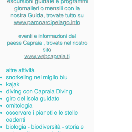
escursioni guidate e programmi
giornalieri o mensili
con la
nostra Guida,
trovate tutto su
www.parcoarcipel
ago.info
eventi e informazioni del
paese
Capraia , trovate nel nostro
sito
www.webcapraia
.ti
altre attività
snorkeling nel miglio blu
kajak
diving con Capraia Diving
giro del isola guidato
ornitologia
osservare i pianeti e le stelle
cadenti
biologia - biodiversità
- storia e