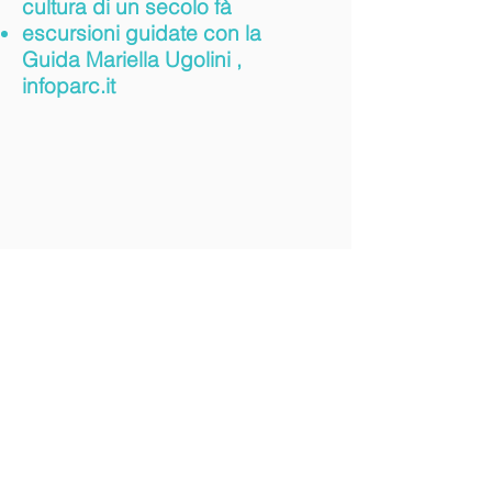
cultura di un secolo fà
escursioni guidate con la
Guida
Mariella Ugolini ,
infoparc.it
arrivarci
tanti mezzi portano
alla nostra Isola
CONTATTO &
CONDIZIONI