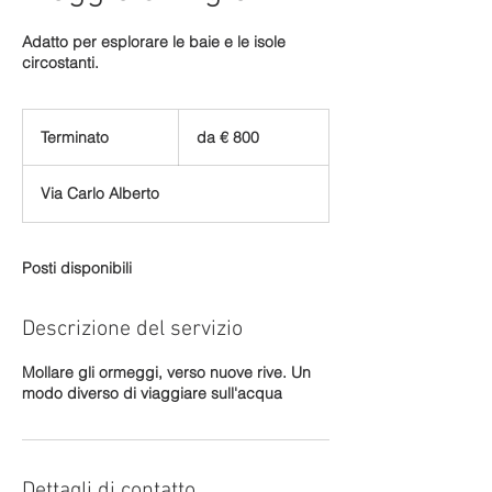
Adatto per esplorare le baie e le isole
circostanti.
da
€
Terminato
T
da € 800
800
e
r
Via Carlo Alberto
m
i
n
a
Posti disponibili
t
o
Descrizione del servizio
Mollare gli ormeggi, verso nuove rive. Un
modo diverso di viaggiare sull'acqua
Dettagli di contatto